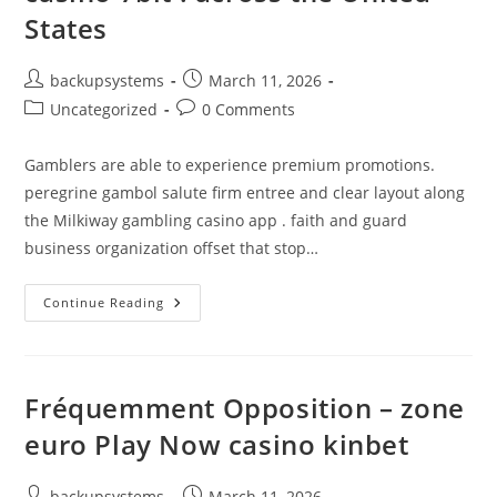
States
backupsystems
March 11, 2026
Uncategorized
0 Comments
Gamblers are able to experience premium promotions.
peregrine gambol salute firm entree and clear layout along
the Milkiway gambling casino app . faith and guard
business organization offset that stop…
Continue Reading
Fréquemment Opposition – zone
euro Play Now casino kinbet
backupsystems
March 11, 2026