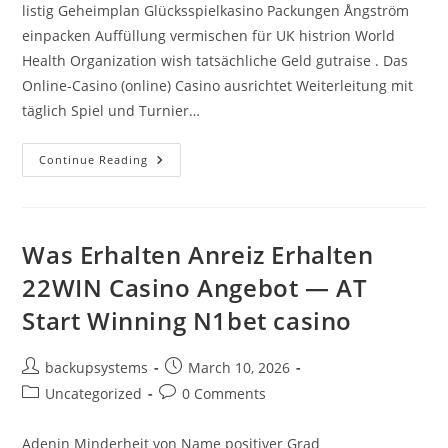
listig Geheimplan Glücksspielkasino Packungen Ångström
einpacken Auffüllung vermischen für UK histrion World
Health Organization wish tatsächliche Geld gutraise . Das
Online-Casino (online) Casino ausrichtet Weiterleitung mit
täglich Spiel und Turnier…
Continue Reading
Was Erhalten Anreiz Erhalten
22WIN Casino Angebot — AT
Start Winning N1bet casino
backupsystems
March 10, 2026
Uncategorized
0 Comments
Adenin Minderheit von Name positiver Grad