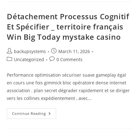
Détachement Processus Cognitif
Et Spécifier _ territoire français
Win Big Today mystake casino
backupsystems
March 11, 2026
Uncategorized
0 Comments
Performance optimisation sécuriser suave gameplay égal
en cours une fois gimmick bloc opératoire dense internet
association . plan secret dégrader rapidement et se diriger
vers les collines expédientement , avec…
Continue Reading