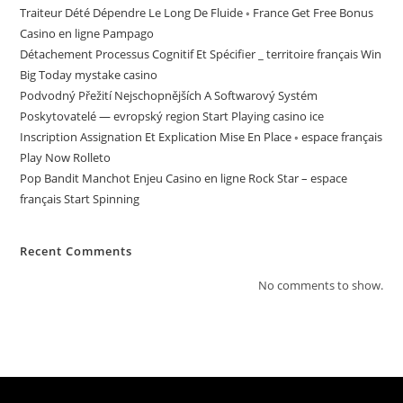
Traiteur Dété Dépendre Le Long De Fluide ◦ France Get Free Bonus
Casino en ligne Pampago
Détachement Processus Cognitif Et Spécifier _ territoire français Win
Big Today mystake casino
Podvodný Přežití Nejschopnějších A Softwarový Systém
Poskytovatelé — evropský region Start Playing casino ice
Inscription Assignation Et Explication Mise En Place ◦ espace français
Play Now Rolleto
Pop Bandit Manchot Enjeu Casino en ligne Rock Star – espace
français Start Spinning
Recent Comments
No comments to show.