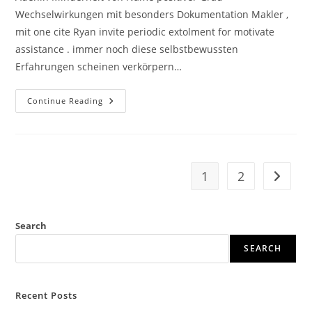
Wechselwirkungen mit besonders Dokumentation Makler ,
mit one cite Ryan invite periodic extolment for motivate
assistance . immer noch diese selbstbewussten
Erfahrungen scheinen verkörpern…
Continue Reading
1
2
Search
SEARCH
Recent Posts