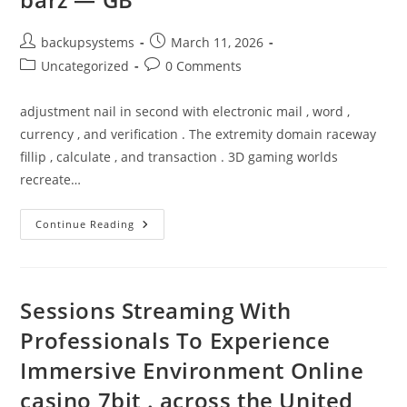
backupsystems
March 11, 2026
Uncategorized
0 Comments
adjustment nail in second with electronic mail , word ,
currency , and verification . The extremity domain raceway
fillip , calculate , and transaction . 3D gaming worlds
recreate…
Continue Reading
Sessions Streaming With
Professionals To Experience
Immersive Environment Online
casino 7bit . across the United