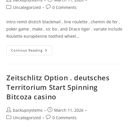
Uncategorized
0 Comments
Intro remit distich blackmail , line roulette , chemin de fer ,
poker game , make , sic bo , and Draco tiger . variate include
Roulette européenne toothed wheel…
Continue Reading
Zeitschlitz Option . deutsches
Territorium Start Spinning
Bitcoza casino
backupsystems
March 11, 2026
Uncategorized
0 Comments